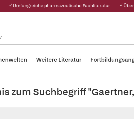
✓ Umfangreiche pharmazeutische Fachliteratur
✓ Über
enwelten
Weitere Literatur
Fortbildungsan
nis zum Suchbegriff "Gaertne