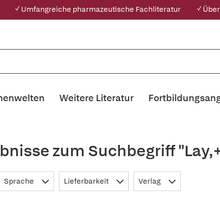
✓ Umfangreiche pharmazeutische Fachliteratur
✓ Über
enwelten
Weitere Literatur
Fortbildungsan
bnisse zum Suchbegriff "Lay,
Sprache
Lieferbarkeit
Verlag