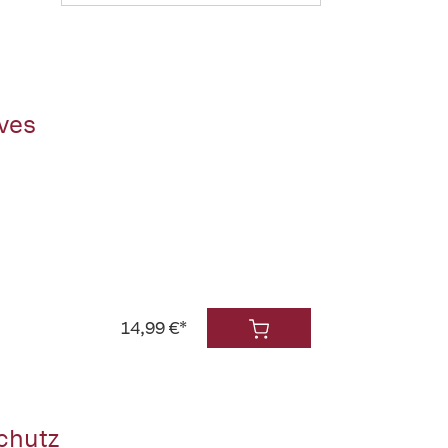
rves
14,99 €*
chutz