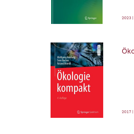
2023 |
Öko
2017 |