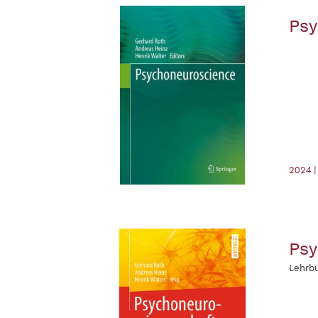
Psy
2024 |
Psy
Lehrb