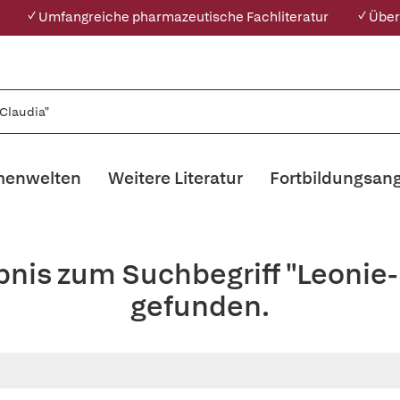
✓ Umfangreiche pharmazeutische Fachliteratur
✓ Über
enwelten
Weitere Literatur
Fortbildungsan
bnis zum Suchbegriff "Leonie
gefunden.