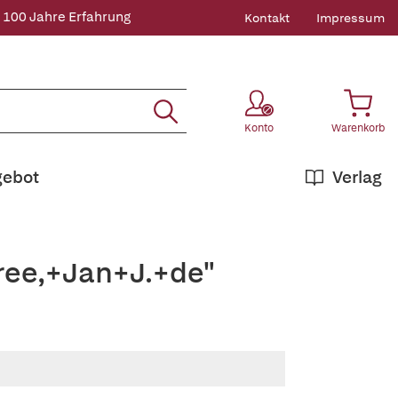
 100 Jahre Erfahrung
Kontakt
Impressum
Konto
Warenkorb
gebot
Verlag
rree,+Jan+J.+de"