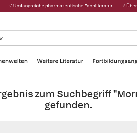
✓ Umfangreiche pharmazeutische Fachliteratur
✓ Über
enwelten
Weitere Literatur
Fortbildungsan
rgebnis zum Suchbegriff "Mo
gefunden.