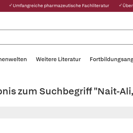
✓ Umfangreiche pharmazeutische Fachliteratur
✓ Über
enwelten
Weitere Literatur
Fortbildungsan
bnis zum Suchbegriff "Nait-Al