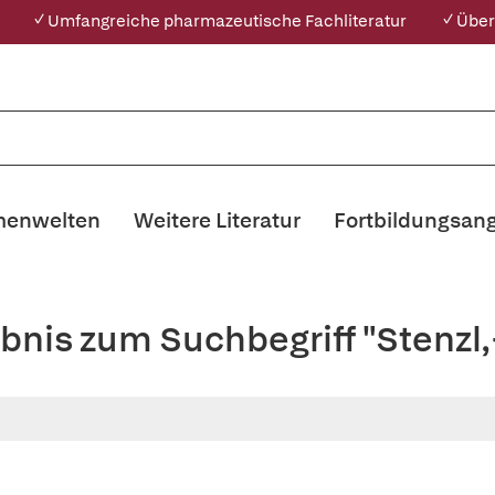
✓ Umfangreiche pharmazeutische Fachliteratur
✓ Über
enwelten
Weitere Literatur
Fortbildungsan
bnis zum Suchbegriff "Stenzl