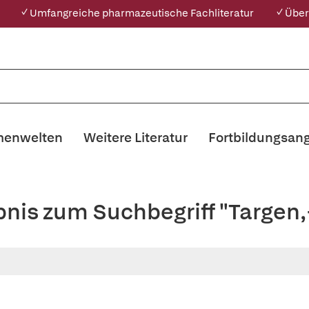
✓ Umfangreiche pharmazeutische Fachliteratur
✓ Über
enwelten
Weitere Literatur
Fortbildungsan
bnis zum Suchbegriff "Targen