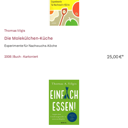
Thomas Vilgis
Die Molekülchen-Küche
Experimente für Nachwuchs-Köche
25,00 €*
2008 | Buch - Kartoniert