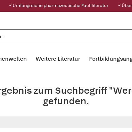
✓ Umfangreiche pharmazeutische Fachliteratur
✓ Über
enwelten
Weitere Literatur
Fortbildungsan
rgebnis zum Suchbegriff "Wer
gefunden.