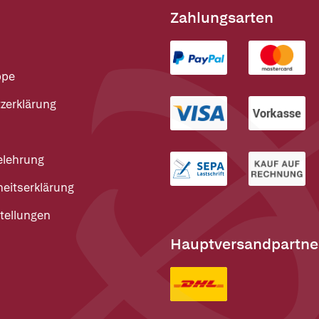
Zahlungsarten
ppe
zerklärung
elehrung
heitserklärung
tellungen
Hauptversandpartne