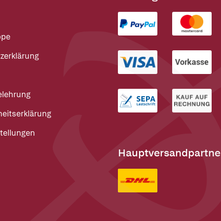
ppe
zerklärung
elehrung
heitserklärung
tellungen
Hauptversandpartne