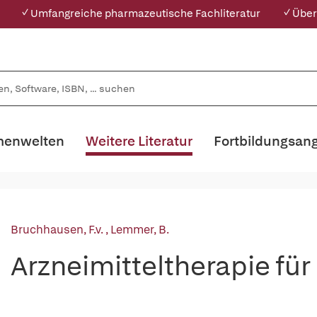
✓ Umfangreiche pharmazeutische Fachliteratur
✓ Über
enwelten
Weitere Literatur
Fortbildungsan
Bruchhausen, F.v.
,
Lemmer, B.
Arzneimitteltherapie fü