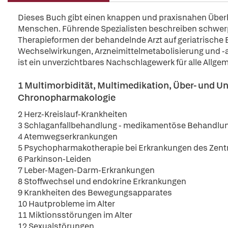
Dieses Buch gibt einen knappen und praxisnahen Überbl
Menschen. Führende Spezialisten beschreiben schwerp
Therapieformen der behandelnde Arzt auf geriatrische
Wechselwirkungen, Arzneimittelmetabolisierung und 
ist ein unverzichtbares Nachschlagewerk für alle Allgeme
1 Multimorbidität, Multimedikation, Über- und U
Chronopharmakologie
2 Herz-Kreislauf-Krankheiten
3 Schlaganfallbehandlung - medikamentöse Behandlun
4 Atemwegserkrankungen
5 Psychopharmakotherapie bei Erkrankungen des Zen
6 Parkinson-Leiden
7 Leber-Magen-Darm-Erkrankungen
8 Stoffwechsel und endokrine Erkrankungen
9 Krankheiten des Bewegungsapparates
10 Hautprobleme im Alter
11 Miktionsstörungen im Alter
12 Sexualstörungen