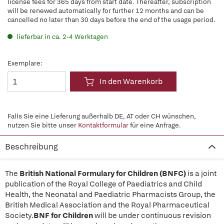
license fees for 365 days from start date. Thereafter, subscription
will be renewed automatically for further 12 months and can be
cancelled no later than 30 days before the end of the usage period.
lieferbar in ca. 2-4 Werktagen
Exemplare:
In den Warenkorb
Falls Sie eine Lieferung außerhalb DE, AT oder CH wünschen,
nutzen Sie bitte unser
Kontaktformular
für eine Anfrage.
Beschreibung
The
British National Formulary for Children (BNFC)
is a joint
publication of the Royal College of Paediatrics and Child
Health, the Neonatal and Paediatric Pharmacists Group, the
British Medical Association and the Royal Pharmaceutical
Society.
BNF for Children
will be under continuous revision