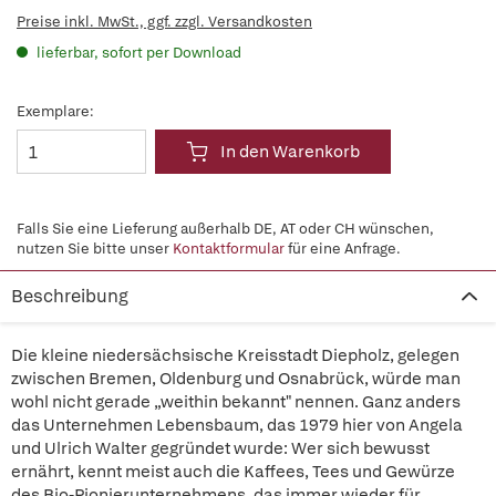
Preise inkl. MwSt., ggf. zzgl. Versandkosten
lieferbar, sofort per Download
Exemplare:
In den Warenkorb
Falls Sie eine Lieferung außerhalb DE, AT oder CH wünschen,
nutzen Sie bitte unser
Kontaktformular
für eine Anfrage.
Beschreibung
Die kleine niedersächsische Kreisstadt Diepholz, gelegen
zwischen Bremen, Oldenburg und Osnabrück, würde man
wohl nicht gerade „weithin bekannt" nennen. Ganz anders
das Unternehmen Lebensbaum, das 1979 hier von Angela
und Ulrich Walter gegründet wurde: Wer sich bewusst
ernährt, kennt meist auch die Kaffees, Tees und Gewürze
des Bio-Pionierunternehmens, das immer wieder für