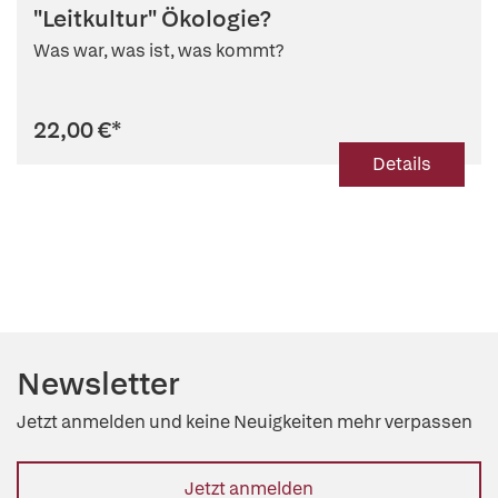
(Hg.)
,
Pierre Ibisch (Hg.)
,
Heike Leitschuh (Hg.)
,
Reinhard
"Leitkultur" Ökologie?
Loske (Hg.)
,
Michael Müller (Hg.)
,
Ernst Ulrich von Weizsäcker
(Hg.)
Was war, was ist, was kommt?
22,00 €
*
Details
Newsletter
Jetzt anmelden und keine Neuigkeiten mehr verpassen
Jetzt anmelden