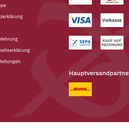
ppe
zerklärung
elehrung
heitserklärung
tellungen
Hauptversandpartne