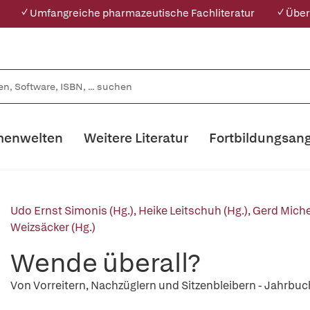
✓ Umfangreiche pharmazeutische Fachliteratur
✓ Über
enwelten
Weitere Literatur
Fortbildungsan
Udo Ernst Simonis (Hg.)
,
Heike Leitschuh (Hg.)
,
Gerd Miche
Weizsäcker (Hg.)
Wende überall?
Von Vorreitern, Nachzüglern und Sitzenbleibern - Jahrbuc