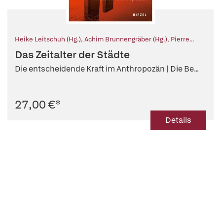
Heike Leitschuh (Hg.)
,
Achim Brunnengräber (Hg.)
,
Pierre
Ibisch (Hg.)
,
Reinhard Loske (Hg.)
,
Michael Müller (Hg.)
,
Jörg
Das Zeitalter der Städte
Sommer (Hg.)
,
Ernst Ulrich von Weizsäcker (Hg.)
Die entscheidende Kraft im Anthropozän | Die Be...
27,00 €
*
Details