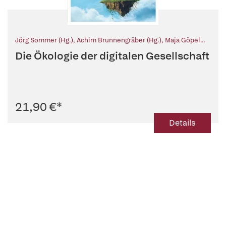
Jörg Sommer (Hg.)
,
Achim Brunnengräber (Hg.)
,
Maja Göpel
(Hg.)
,
Pierre Ibisch (Hg.)
,
Heike Leitschuh (Hg.)
,
Reinhard
Die Ökologie der digitalen Gesellschaft
Loske (Hg.)
,
Michael Müller (Hg.)
,
Ernst Ulrich von Weizsäcker
(Hg.)
21,90 €
*
Details