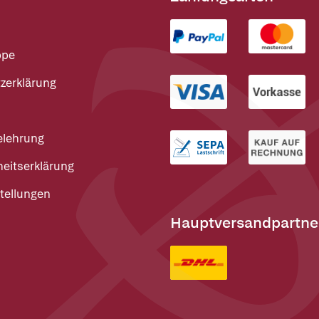
ppe
zerklärung
elehrung
heitserklärung
tellungen
Hauptversandpartne