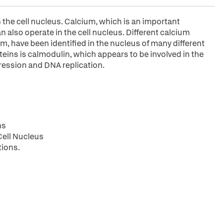
n the cell nucleus. Calcium, which is an important
also operate in the cell nucleus. Different calcium
um, have been identified in the nucleus of many different
eins is calmodulin, which appears to be involved in the
ression and DNA replication.
ns
Cell Nucleus
tions.