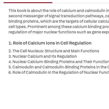
This book is about the role of calcium and calmodulin i
second messenger of signal transduction pathways, can 
binding proteins, which are the targets of cellular calci
cell types. Prominent among these calcium binding prot
regulation of major nuclear functions such as gene exp
1. Role of Calcium Ions in Cell Regulation
2. The Cell Nucleus: Structure and Main Functions
3. Nuclear Calcium and Its Regulation
4. Nuclear Calcium-Binding Proteins and Their Functio
5. Calmodulin and Calmodulin-Binding Proteins in the 
6. Role of Calmodulin in the Regulation of Nuclear Func