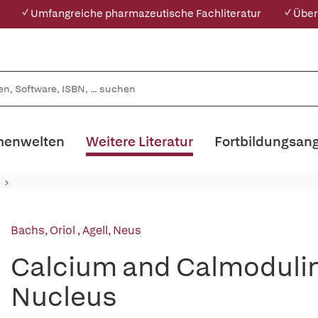
✓ Umfangreiche pharmazeutische Fachliteratur
✓ Über
enwelten
Weitere Literatur
Fortbildungsan
Bachs, Oriol
,
Agell, Neus
Calcium and Calmodulin 
Nucleus