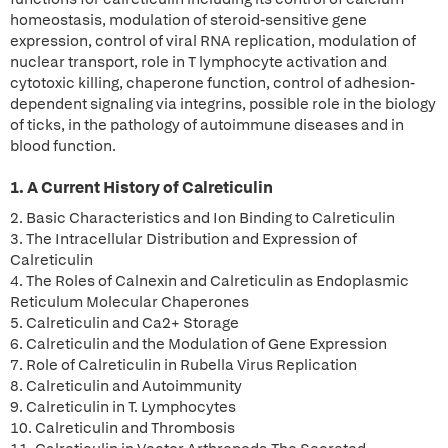
homeostasis, modulation of steroid-sensitive gene
expression, control of viral RNA replication, modulation of
nuclear transport, role in T lymphocyte activation and
cytotoxic killing, chaperone function, control of adhesion-
dependent signaling via integrins, possible role in the biology
of ticks, in the pathology of autoimmune diseases and in
blood function.
1. A Current History of Calreticulin
2. Basic Characteristics and Ion Binding to Calreticulin
3. The Intracellular Distribution and Expression of
Calreticulin
4. The Roles of Calnexin and Calreticulin as Endoplasmic
Reticulum Molecular Chaperones
5. Calreticulin and Ca2+ Storage
6. Calreticulin and the Modulation of Gene Expression
7. Role of Calreticulin in Rubella Virus Replication
8. Calreticulin and Autoimmunity
9. Calreticulin in T. Lymphocytes
10. Calreticulin and Thrombosis