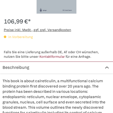
106,99 €*
Preise inkl. MwSt., ggf. zzgl. Versandkosten
in Vorbereitung
Falls Sie eine Lieferung außerhalb DE, AT oder CH wünschen,
nutzen Sie bitte unser
Kontaktformular
für eine Anfrage.
Beschreibung
This book is about calreticulin, a multifunctional calcium
binding protein first discovered over 20 years ago. The
protein has been described in various locations:
endoplasmic reticulum, nuclear envelope, cytoplasmic
granules, nucleus, cell surface and even secreted into the
blood stream. This volume outlines the newly discovered
functions for calreticulin including its control of calcium