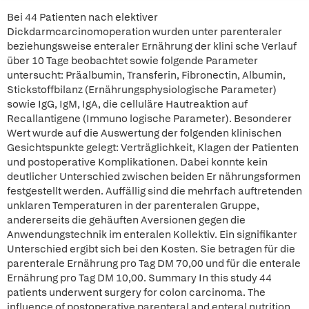
Bei 44 Patienten nach elektiver
Dickdarmcarcinomoperation wurden unter parenteraler
beziehungsweise enteraler Ernährung der klini sche Verlauf
über 10 Tage beobachtet sowie folgende Parameter
untersucht: Präalbumin, Transferin, Fibronectin, Albumin,
Stickstoffbilanz (Ernährungsphysiologische Parameter)
sowie IgG, IgM, IgA, die celluläre Hautreaktion auf
Recallantigene (Immuno logische Parameter). Besonderer
Wert wurde auf die Auswertung der folgenden klinischen
Gesichtspunkte gelegt: Verträglichkeit, Klagen der Patienten
und postoperative Komplikationen. Dabei konnte kein
deutlicher Unterschied zwischen beiden Er nährungsformen
festgestellt werden. Auffällig sind die mehrfach auftretenden
unklaren Temperaturen in der parenteralen Gruppe,
andererseits die gehäuften Aversionen gegen die
Anwendungstechnik im enteralen Kollektiv. Ein signifikanter
Unterschied ergibt sich bei den Kosten. Sie betragen für die
parenterale Ernährung pro Tag DM 70,00 und für die enterale
Ernährung pro Tag DM 10,00. Summary In this study 44
patients underwent surgery for colon carcinoma. The
influence of postoperative parenteral and enteral nutrition