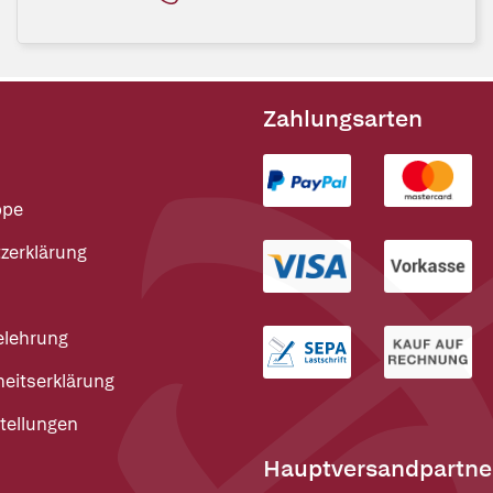
Zahlungsarten
ppe
zerklärung
elehrung
heitserklärung
tellungen
Hauptversandpartne