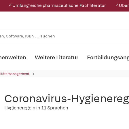
✓ Umfangreiche pharmazeutische Fachliteratur
✓ Über
enwelten
Weitere Literatur
Fortbildungsan
litätsmanagement
Coronavirus-Hygienereg
Hygieneregeln in 11 Sprachen