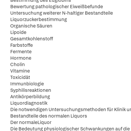
Bestimmung des Euglobins
Bewertung pathologischer Eiweißbefunde
Untersuchung weiterer N-haltiger Bestandteile
Liquorzuckerbestimmung
Organische Säuren
Lipoide
Gesamtkohlenstoff
Farbstoffe
Fermente
Hormone
Cholin
Vitamine
Toxicidät
Immunbiologie
Syphilisreaktionen
Antikörperbildung
Liquordiagnostik
Die notwendigen Untersuchungsmethoden für Klinik un
Bestandteile des normalen Liquors
Der normaleLiquor
Die Bedeutung physiologischer Schwankungen auf di