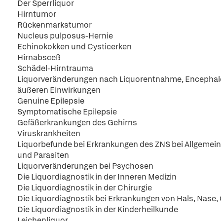
Der Sperrliquor
Hirntumor
Rückenmarkstumor
Nucleus pulposus-Hernie
Echinokokken und Cysticerken
Hirnabsceß
Schädel-Hirntrauma
Liquorveränderungen nach Liquorentnahme, Encephalo
äußeren Einwirkungen
Genuine Epilepsie
Symptomatische Epilepsie
Gefäßerkrankungen des Gehirns
Viruskrankheiten
Liquorbefunde bei Erkrankungen des ZNS bei Allgemei
und Parasiten
Liquorveränderungen bei Psychosen
Die Liquordiagnostik in der Inneren Medizin
Die Liquordiagnostik in der Chirurgie
Die Liquordiagnostik bei Erkrankungen von Hals, Nase,
Die Liquordiagnostik in der Kinderheilkunde
Leichenliquor