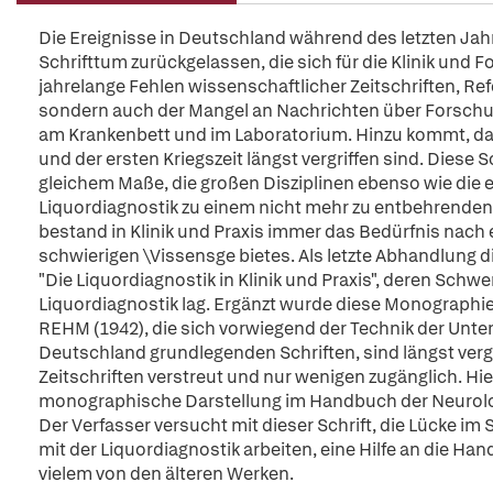
Die Ereignisse in Deutschland während des letzten Ja
Schrifttum zurückgelassen, die sich für die Klinik und
jahrelange Fehlen wissenschaftlicher Zeitschriften, R
sondern auch der Mangel an Nachrichten über Forschu
am Krankenbett und im Laboratorium. Hinzu kommt, da
und der ersten Kriegszeit längst vergriffen sind. Diese 
gleichem Maße, die großen Disziplinen ebenso wie die ei
Liquordiagnostik zu einem nicht mehr zu entbehrenden 
bestand in Klinik und Praxis immer das Bedürfnis nac
schwierigen \Vissensge bietes. Als letzte Abhandlung 
"Die Liquordiagnostik in Klinik und Praxis", deren Schwe
Liquordiagnostik lag. Ergänzt wurde diese Monographi
REHM (1942), die sich vorwiegend der Technik der Un
Deutschland grundlegenden Schriften, sind längst vergr
Zeitschriften verstreut und nur wenigen zugänglich. Hi
monographische Darstellung im Handbuch der Neurol
Der Verfasser versucht mit dieser Schrift, die Lücke im 
mit der Liquordiagnostik arbeiten, eine Hilfe an die Ha
vielem von den älteren Werken.