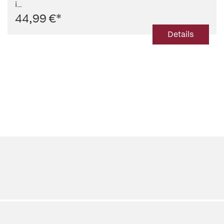
i...
44,99 €
*
Details