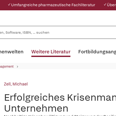
✓ Umfangreiche pharmazeutische Fachliteratur
✓ Über
enwelten
Weitere Literatur
Fortbildungsan
nagement
Zell, Michael
Erfolgreiches Krisenma
Unternehmen