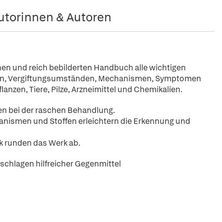
utorinnen & Autoren
hen und reich bebilderten Handbuch alle wichtigen
fen, Vergiftungsumständen, Mechanismen, Symptomen
flanzen, Tiere, Pilze, Arzneimittel und Chemikalien.
en bei der raschen Behandlung.
anismen und Stoffen erleichtern die Erkennung und
ik runden das Werk ab.
hschlagen hilfreicher Gegenmittel