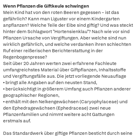
Wenn Pflanzen die Giftkeule schwingen
Mein Kind hat von den roten Beeren gegessen – ist das
gefährlich? Kann man Liguster vor einem Kindergarten
anpflanzen? Welche Teile der Eibe sind giftig? Und was steckt
hinter dem Schlagwort "Hortensienklau"? Nach wie vor sind
Pflanzen Ursache von Vergiftungen. Aber welche sind nun
wirklich gefährlich, und welche verdanken ihren schlechten
Ruf einer reißerischen Berichterstattung in der
Regenbogenpresse?
Seit über 20 Jahren werten zwei erfahrene Fachleute
umfangreichstes Material über Giftpflanzen, Inhaltsstoffe
und Vergiftungsfälle aus. Die jetzt vorliegende Neuauflage
• bringt alle Angaben auf den neusten Stand,
• berücksichtigt in größerem Umfang auch Pflanzen anderer
geographischer Regionen,
• enthält mit den Nelkengewächsen (Caryophylaceae) und
den Ephedragewächsen (Ephedraceae) zwei neue
Pflanzenfamilien und nimmt weitere acht Gattungen
erstmals auf.
Das Standardwerk über giftige Pflanzen besticht durch seine