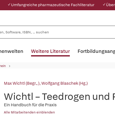
✓ Umfangreiche pharmazeutische Fachliteratur
✓ Über
enwelten
Weitere Literatur
Fortbildungsan
mein
Max Wichtl (Begr., )
,
Wolfgang Blaschek (Hg.)
Wichtl – Teedrogen und
Ein Handbuch für die Praxis
Alle Mitarbeitenden einblenden