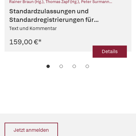
Rainer Braun (Hg.)
,
Thomas Zapf (Hg.)
,
Peter Surmann
(Mitarb.)
,
Ralf Wendt (Mitarb.)
,
Max Wichtl (Mitarb.)
,
Jochen
Standardzulassungen und
Ziegenmeyer (Mitarb.)
Standardregistrierungen für
Fertigarzneimittel
Text und Kommentar
159,00 €
*
Details
Jetzt anmelden