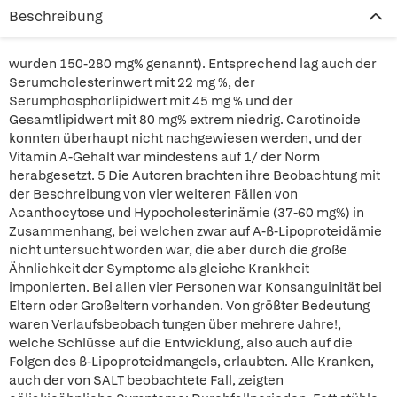
Beschreibung
wurden 150-280 mg% genannt). Entsprechend lag auch der
Serumcholesterinwert mit 22 mg %, der
Serumphosphorlipidwert mit 45 mg % und der
Gesamtlipidwert mit 80 mg% extrem niedrig. Carotinoide
konnten überhaupt nicht nachgewiesen werden, und der
Vitamin A-Gehalt war mindestens auf 1/ der Norm
herabgesetzt. 5 Die Autoren brachten ihre Beobachtung mit
der Beschreibung von vier weiteren Fällen von
Acanthocytose und Hypocholesterinämie (37-60 mg%) in
Zusammenhang, bei welchen zwar auf A-ß-Lipoproteidämie
nicht untersucht worden war, die aber durch die große
Ähnlichkeit der Symptome als gleiche Krankheit
imponierten. Bei allen vier Personen war Konsanguinität bei
Eltern oder Großeltern vorhanden. Von größter Bedeutung
waren Verlaufsbeobach tungen über mehrere Jahre!,
welche Schlüsse auf die Entwicklung, also auch auf die
Folgen des ß-Lipoproteidmangels, erlaubten. Alle Kranken,
auch der von SALT beobachtete Fall, zeigten