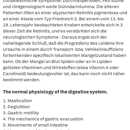
cöliakieähnliche Symptome: Durchfallperioden, Fett stühle
und röntgenologisch weite Dünndarmlumina. Die älteren
Patienten litten an einer atypischen Retinitis pigmentosa und
an einer Ataxie vom Typ Friedreich 2. Bei einem vom 13. bis
19. Lebensjahr beobachteten Knaben entwickelte sich in 3
dieser Zeit die Retinitis, und es verstärkten sich die
neurologischen Symptome - Daraus ergab sich der
naheliegende Schluß, daß die Progredienz des Leidens ihre
Ursache in einem durch Transport- bzw. Vehikelinsuffizienz
fortwirkenden spezifisch lokalisierten Mangelzustand haben
kann. Ob der Mangel an Blut lipiden oder an in Lipiden
gelösten Vitaminen und Wirkstoffen (etwa Vitamin A oder
Carotinoid) bedeutungsvoller ist, das kann noch nicht näher
bestimmt werden.
The normal physiology of the digestive system.
1. Mastication
2. Deglutition
3. Gastric motility
4. The mechanics of gastric evacuation
5. Movements of small intestine