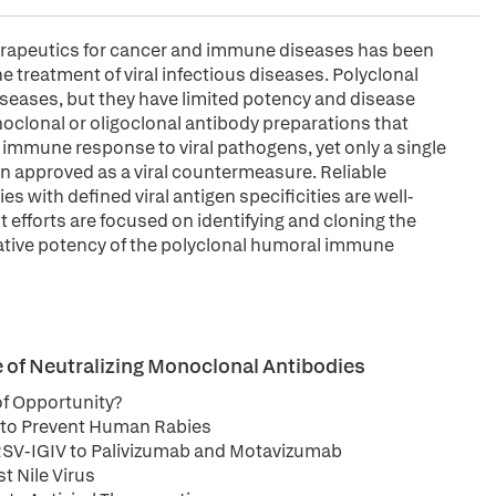
herapeutics for cancer and immune diseases has been
the treatment of viral infectious diseases. Polyclonal
seases, but they have limited potency and disease
noclonal or oligoclonal antibody preparations that
 immune response to viral pathogens, yet only a single
 approved as a viral countermeasure. Reliable
 with defined viral antigen specificities are well-
 efforts are focused on identifying and cloning the
rative potency of the polyclonal humoral immune
le of Neutralizing Monoclonal Antibodies
of Opportunity?
to Prevent Human Rabies
RSV-IGIV to Palivizumab and Motavizumab
t Nile Virus