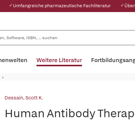
✓ Umfangreiche pharmazeutische Fachliteratur
✓ Über
enwelten
Weitere Literatur
Fortbildungsan
Dessain, Scott K.
Human Antibody Therapeu