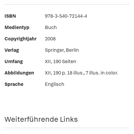
ISBN
978-3-540-72144-4
Medientyp
Buch
Copyrightjahr
2008
Verlag
Springer, Berlin
Umfang
XII, 190 Seiten
Abbildungen
XII, 190 p. 18 illus., 7 illus. in color.
Sprache
Englisch
Weiterführende Links