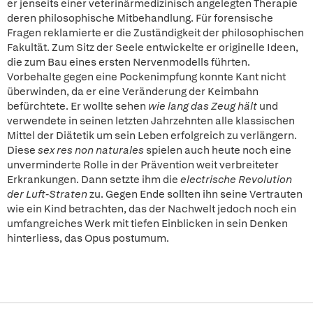
er jenseits einer veterinärmedizinisch angelegten Therapie
deren philosophische Mitbehandlung. Für forensische
Fragen reklamierte er die Zuständigkeit der philosophischen
Fakultät. Zum Sitz der Seele entwickelte er originelle Ideen,
die zum Bau eines ersten Nervenmodells führten.
Vorbehalte gegen eine Pockenimpfung konnte Kant nicht
überwinden, da er eine Veränderung der Keimbahn
befürchtete. Er wollte sehen
wie lang das Zeug hält
und
verwendete in seinen letzten Jahrzehnten alle klassischen
Mittel der Diätetik um sein Leben erfolgreich zu verlängern.
Diese
sex res non naturales
spielen auch heute noch eine
unverminderte Rolle in der Prävention weit verbreiteter
Erkrankungen. Dann setzte ihm die
electrische Revolution
der Luft-Straten
zu. Gegen Ende sollten ihn seine Vertrauten
wie ein Kind betrachten, das der Nachwelt jedoch noch ein
umfangreiches Werk mit tiefen Einblicken in sein Denken
hinterliess, das Opus postumum.