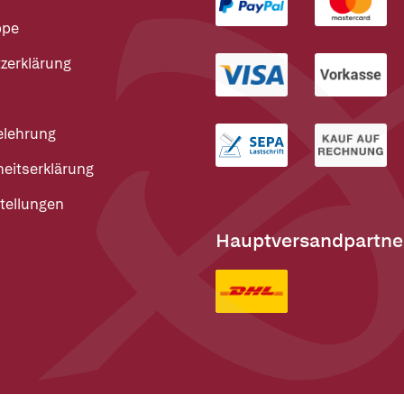
ppe
zerklärung
elehrung
heitserklärung
tellungen
Hauptversandpartne