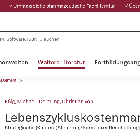
✓ Umfangreiche pharmazeutische Fachliteratur
✓ Über
enwelten
Weitere Literatur
Fortbildungsan
nagement
Eßig, Michael
,
Deimling, Christian von
Lebenszykluskostenm
Strategische (Kosten-)Steuerung komplexer Beschaffun