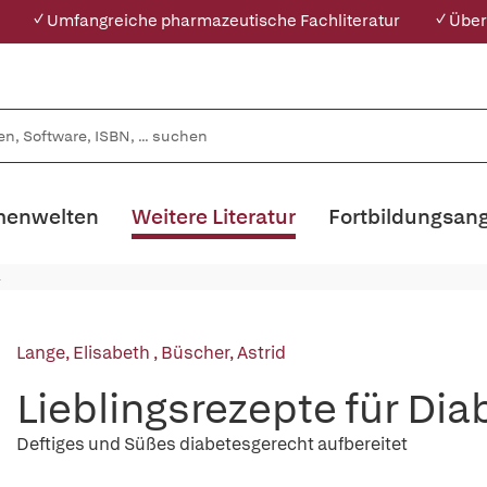
✓ Umfangreiche pharmazeutische Fachliteratur
✓ Über
enwelten
Weitere Literatur
Fortbildungsan
Lange, Elisabeth
,
Büscher, Astrid
Lieblingsrezepte für Dia
Deftiges und Süßes diabetesgerecht aufbereitet