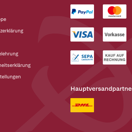
ppe
zerklärung
elehrung
heitserklärung
tellungen
Hauptversandpartne