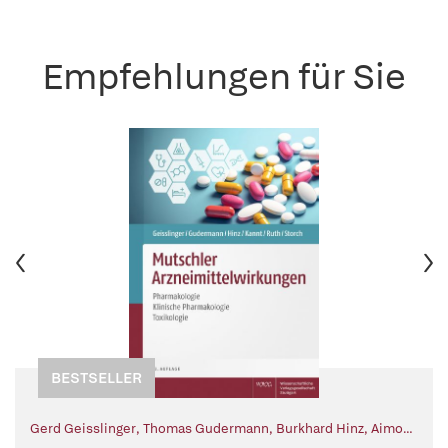
Empfehlungen für Sie
BESTSELLER
Gerd Geisslinger
,
Thomas Gudermann
,
Burkhard Hinz
,
Aimo
Kannt
,
Peter Ruth
,
Ursula Storch
,
Ernst Mutschler (Begr.)
,