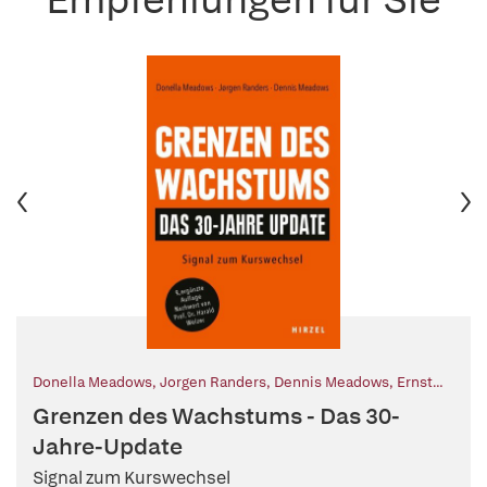
Donella Meadows
,
Jorgen Randers
,
Dennis Meadows
,
Ernst
Ulrich von Weizsäcker (Geleitwort)
,
Harald Welzer (Nachwort
Grenzen des Wachstums - Das 30-
von)
,
Andreas Held (Übers.)
Jahre-Update
Signal zum Kurswechsel