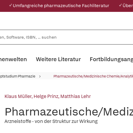
✓ Umfangreiche pharmazeutische Fachliteratur
✓ Über
enwelten
Weitere Literatur
Fortbildungsan
ptstudium Pharmazie
Pharmazeutische/Medizinische Chemie/Analyti
Klaus Müller
,
Helge Prinz
,
Matthias Lehr
Pharmazeutische/Mediz
Arzneistoffe - von der Struktur zur Wirkung