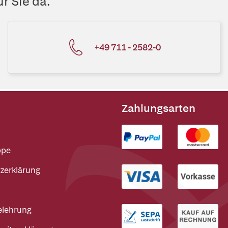
r Sie da.
+49 711 - 2582-0
Zahlungsarten
ppe
zerklärung
elehrung