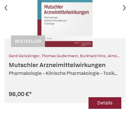
BESTSELLER
Gerd Geisslinger
,
Thomas Gudermann
,
Burkhard Hinz
,
Aimo
Kannt
,
Peter Ruth
,
Ursula Storch
,
Ernst Mutschler (Begr.)
,
Mutschler Arzneimittelwirkungen
Ingrid Boekhoff (Beitr.)
Pharmakologie – Klinische Pharmakologie – Toxik...
96,00 €
*
Details