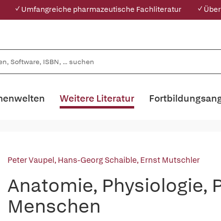
✓ Umfangreiche pharmazeutische Fachliteratur
✓ Über
enwelten
Weitere Literatur
Fortbildungsan
Peter Vaupel
,
Hans-Georg Schaible
,
Ernst Mutschler
Anatomie, Physiologie, 
Menschen