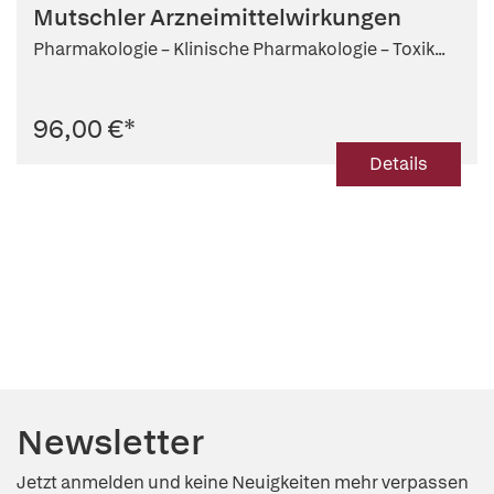
Kannt
,
Peter Ruth
,
Ursula Storch
,
Ernst Mutschler (Begr.)
,
Mutschler Arzneimittelwirkungen
Ingrid Boekhoff (Beitr.)
Pharmakologie – Klinische Pharmakologie – Toxik...
96,00 €
*
Details
Newsletter
Jetzt anmelden und keine Neuigkeiten mehr verpassen