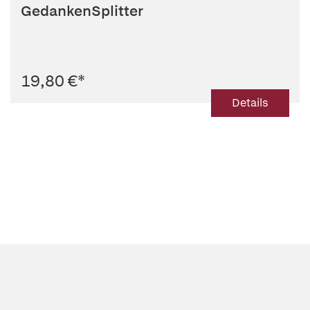
GedankenSplitter
19,80 €
*
Details