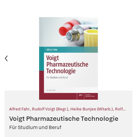
Alfred Fahr
,
Rudolf Voigt (Begr.)
,
Heike Bunjes (Mitarb.)
,
Rolf
Daniels (Mitarb.)
,
Dagmar Fischer (Mitarb.)
,
Judith Kuntsche
Voigt Pharmazeutische Technologie
(Mitarb.)
,
Sylvio May (Mitarb.)
,
Stefan Scheler (Mitarb.)
,
Martin
Tegtmeier (Mitarb.)
Für Studium und Beruf