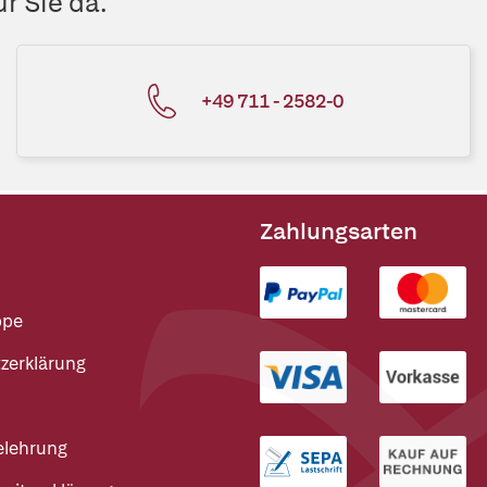
r Sie da.
+49 711 - 2582-0
Zahlungsarten
ppe
zerklärung
elehrung