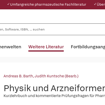
✓ Umfangreiche pharmazeutische Fachliteratur
✓ Über
enwelten
Weitere Literatur
Fortbildungsan
Andreas B. Barth
,
Judith Kuntsche (Bearb.)
Physik und Arzneiforme
Kurzlehrbuch und kommentierte Prüfungsfragen für Pha