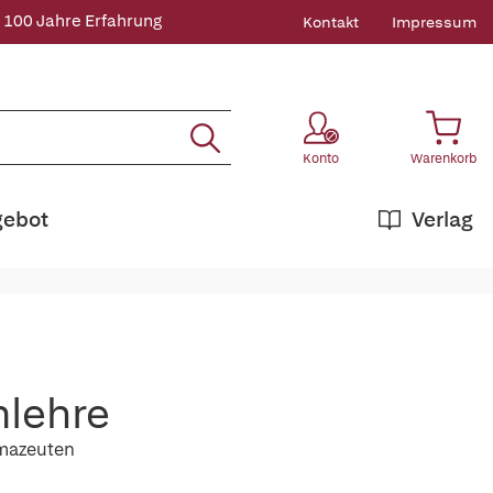
 100 Jahre Erfahrung
Kontakt
Impressum
Konto
Warenkorb
gebot
Verlag
nlehre
rmazeuten