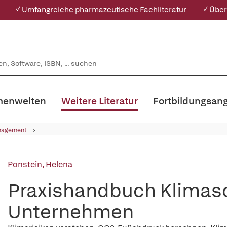
✓ Umfangreiche pharmazeutische Fachliteratur
✓ Über
enwelten
Weitere Literatur
Fortbildungsan
nagement
Ponstein, Helena
Praxishandbuch Klima
Unternehmen