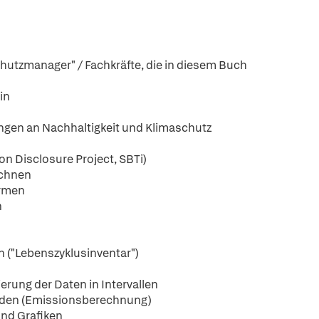
chutzmanager" / Fachkräfte, die in diesem Buch
in
ngen an Nachhaltigkeit und Klimaschutz
on Disclosure Project, SBTi)
echnen
ormen
n
n ("Lebenszyklusinventar")
ierung der Daten in Intervallen
enden (Emissionsberechnung)
 und Grafiken