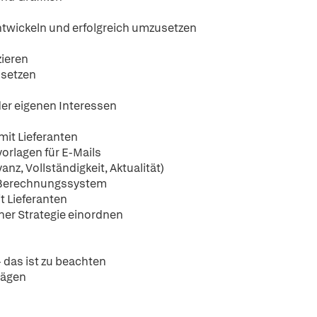
ntwickeln und erfolgreich umzusetzen
zieren
msetzen
er eigenen Interessen
mit Lieferanten
orlagen für E-Mails
nz, Vollständigkeit, Aktualität)
ne Berechnungssystem
t Lieferanten
gener Strategie einordnen
- das ist zu beachten
wägen