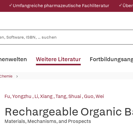
✓ Umfangreiche pharmazeutische Fachliteratur
✓ Über
enwelten
Weitere Literatur
Fortbildungsan
 Chemie
Fu, Yongzhu
,
Li, Xiang
,
Tang, Shuai
,
Guo, Wei
Rechargeable Organic B
Materials, Mechanisms, and Prospects