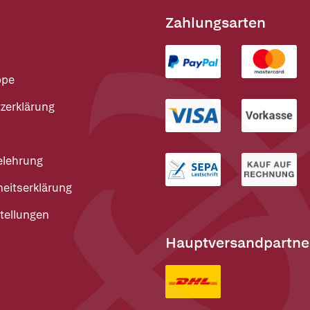
Zahlungsarten
ppe
zerklärung
elehrung
heitserklärung
tellungen
Hauptversandpartne