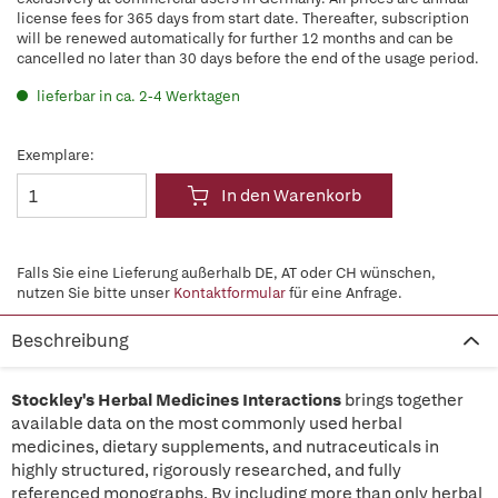
license fees for 365 days from start date. Thereafter, subscription
will be renewed automatically for further 12 months and can be
cancelled no later than 30 days before the end of the usage period.
lieferbar in ca. 2-4 Werktagen
Exemplare:
In den Warenkorb
Falls Sie eine Lieferung außerhalb DE, AT oder CH wünschen,
nutzen Sie bitte unser
Kontaktformular
für eine Anfrage.
Beschreibung
Stockley's Herbal Medicines Interactions
brings together
available data on the most commonly used herbal
medicines, dietary supplements, and nutraceuticals in
highly structured, rigorously researched, and fully
referenced monographs. By including more than only herbal