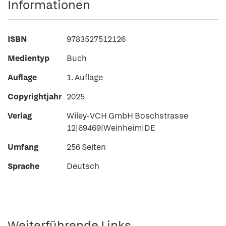
Informationen
ISBN
9783527512126
Medientyp
Buch
Auflage
1. Auflage
Copyrightjahr
2025
Verlag
Wiley-VCH GmbH Boschstrasse
12|69469|Weinheim|DE
Umfang
256 Seiten
Sprache
Deutsch
Weiterführende Links