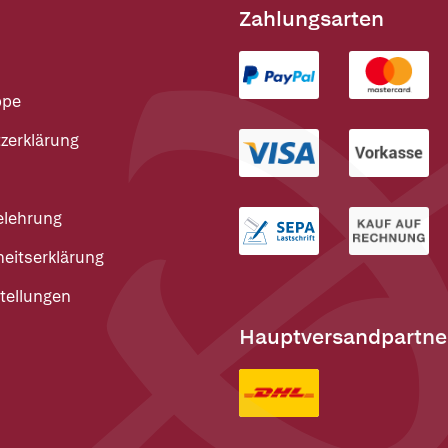
Zahlungsarten
ppe
zerklärung
elehrung
heitserklärung
tellungen
Hauptversandpartne