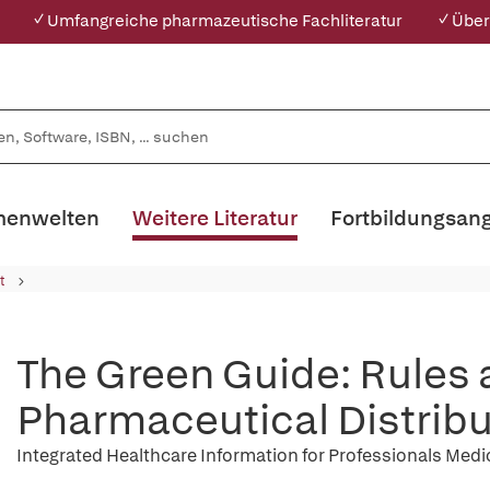
✓ Umfangreiche pharmazeutische Fachliteratur
✓ Über
enwelten
Weitere Literatur
Fortbildungsan
t
The Green Guide: Rules 
Pharmaceutical Distribu
Integrated Healthcare Information for Professionals Med