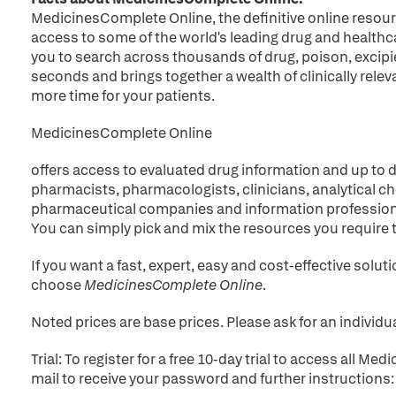
MedicinesComplete Online, the definitive online resour
access to some of the world's leading drug and healthc
you to search across thousands of drug, poison, excip
seconds and brings together a wealth of clinically relev
more time for your patients.
MedicinesComplete Online
offers access to evaluated drug information and up to d
pharmacists, pharmacologists, clinicians, analytical ch
pharmaceutical companies and information profession
You can simply pick and mix the resources you require 
If you want a fast, expert, easy and cost-effective solu
choose
MedicinesComplete Online
.
Noted prices are base prices. Please ask for an individua
Trial: To register for a free 10-day trial to access all 
mail to receive your password and further instructions: