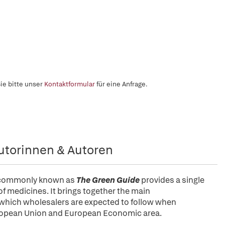
ie bitte unser
Kontaktformular
für eine Anfrage.
utorinnen & Autoren
 commonly known as
The Green Guide
provides a single
of medicines. It brings together the main
 which wholesalers are expected to follow when
European Union and European Economic area.