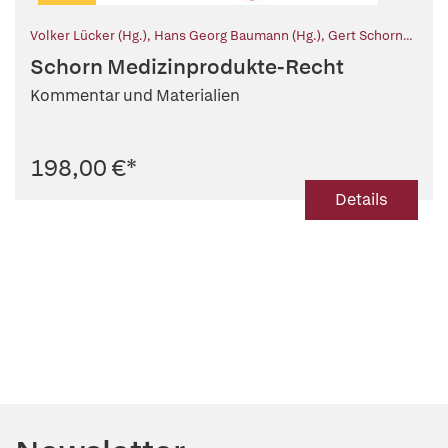
Volker Lücker (Hg.)
,
Hans Georg Baumann (Hg.)
,
Gert Schorn
(Begr.)
,
Rainer Edelhäuser (Mitarb.)
,
Philipp Ess (Mitarb.)
,
Schorn Medizinprodukte-Recht
Christoph Göttschkes (Mitarb.)
,
Angela Graf (Mitarb.)
,
Katharina Hundemer (Mitarb.)
,
Christian Karle (Mitarb.)
,
Nora
Kommentar und Materialien
Keßler (Mitarb.)
,
Claudia Schenkewitz (Mitarb.)
,
Alexander
Walter (Mitarb.)
,
Cord Willhöft (Mitarb.)
,
Roland Wiring
(Mitarb.)
,
Kristina Wunderlich (Mitarb.)
198,00 €
*
Details