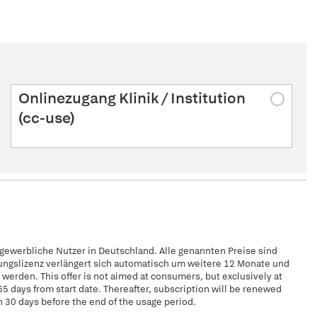
Onlinezugang Klinik / Institution
(cc-use)
 gewerbliche Nutzer in Deutschland. Alle genannten Preise sind
zungslizenz verlängert sich automatisch um weitere 12 Monate und
erden. This offer is not aimed at consumers, but exclusively at
65 days from start date. Thereafter, subscription will be renewed
n 30 days before the end of the usage period.