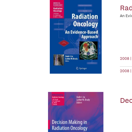
Rad
An Ev
2008 |
2008 |
Dec