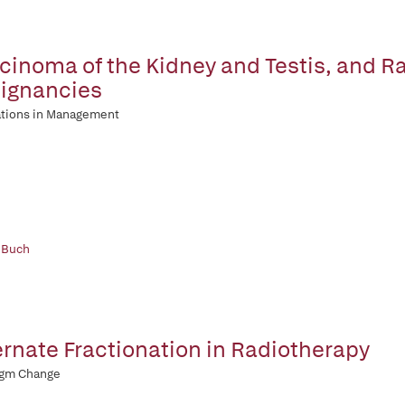
cinoma of the Kidney and Testis, and Ra
ignancies
ations in Management
 Buch
ernate Fractionation in Radiotherapy
igm Change