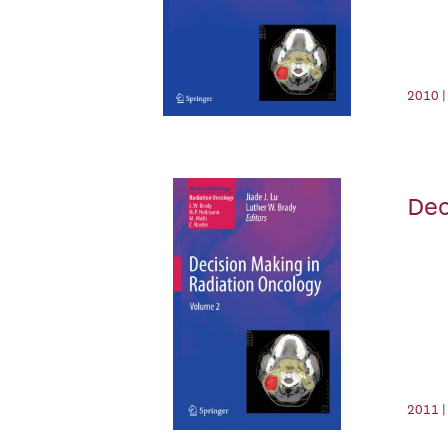
2010 |
Dec
2011 |