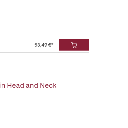
53,49 €*
e in Head and Neck