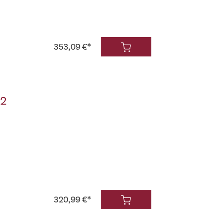
353,09 €*
.2
320,99 €*