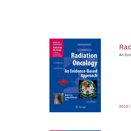
Rad
An Ev
2010 |