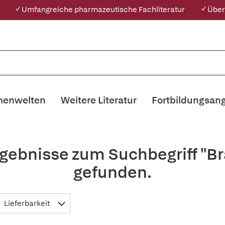
✓ Umfangreiche pharmazeutische Fachliteratur
✓ Über
enwelten
Weitere Literatur
Fortbildungsan
rgebnisse zum Suchbegriff "B
gefunden.
Lieferbarkeit