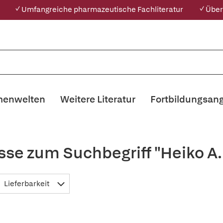
✓ Umfangreiche pharmazeutische Fachliteratur
✓ Über
enwelten
Weitere Literatur
Fortbildungsan
se zum Suchbegriff "Heiko A.
Lieferbarkeit