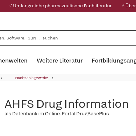
✓ Umfangreiche pharmazeutische Fachliteratur
✓ Über
enwelten
Weitere Literatur
Fortbildungsan
Nachschlagewerke
AHFS Drug Information
als Datenbank im Online-Portal DrugBasePlus