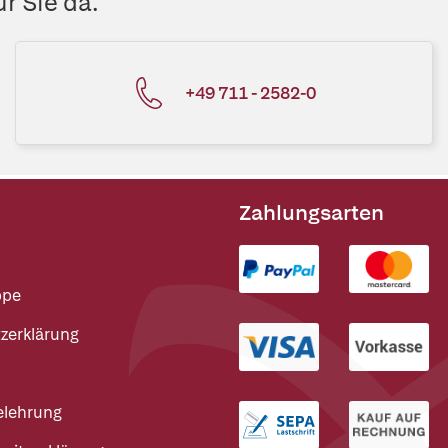
r Sie da.
+49 711 - 2582-0
Zahlungsarten
ppe
zerklärung
elehrung