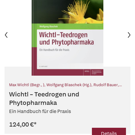
Max Wichtl (Begr., )
,
Wolfgang Blaschek (Hg.)
,
Rudolf Bauer
,
Wolfram Buff
,
Birgit Classen
,
Esther-Marie Heise
,
Andreas
Wichtl – Teedrogen und
Hensel
,
Liselotte Krenn
,
Johannes Josef Lichius
,
Ulrike
Lindequist
Phytopharmaka
,
Dieter Loew
,
Matthias F. Melzig
,
Elisabeth Stahl-
Biskup
,
Eberhard Teuscher
,
Rainer-Bertram Volk
,
Ursula
Ein Handbuch für die Praxis
Barthlen (Beitr.)
,
Günther Hanke (Beitr.)
,
Martin Tegtmeier
(Beitr.)
124,00 €
*
Details