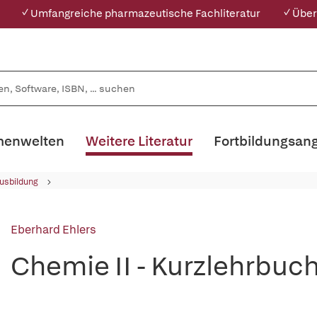
✓ Umfangreiche pharmazeutische Fachliteratur
✓ Über
enwelten
Weitere Literatur
Fortbildungsan
usbildung
Eberhard Ehlers
Chemie II - Kurzlehrbuc