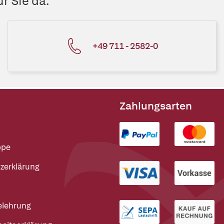
r Sie da.
+49 711 - 2582-0
Zahlungsarten
ppe
zerklärung
elehrung