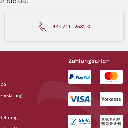
r Sie da.
+49 711 - 2582-0
Zahlungsarten
ppe
zerklärung
elehrung