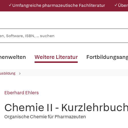
✓ Umfangreiche pharmazeutische Fachliteratur
✓ Über
enwelten
Weitere Literatur
Fortbildungsan
usbildung
Eberhard Ehlers
Chemie II - Kurzlehrbuc
Organische Chemie für Pharmazeuten