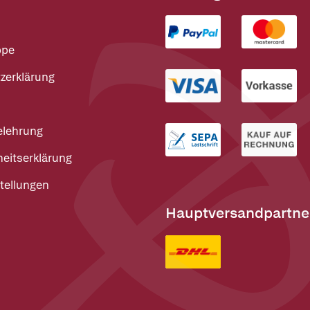
ppe
zerklärung
elehrung
heitserklärung
tellungen
Hauptversandpartne