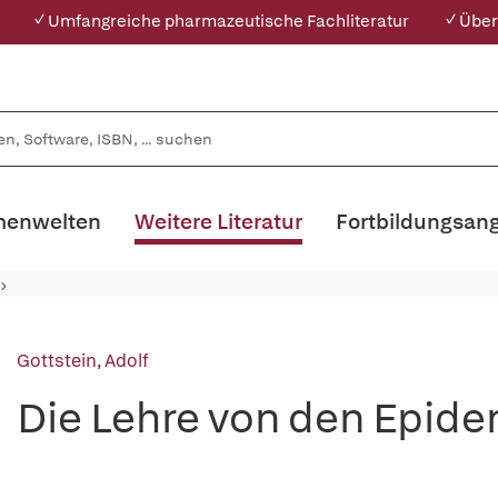
✓ Umfangreiche pharmazeutische Fachliteratur
✓ Über
enwelten
Weitere Literatur
Fortbildungsan
Gottstein, Adolf
Die Lehre von den Epid