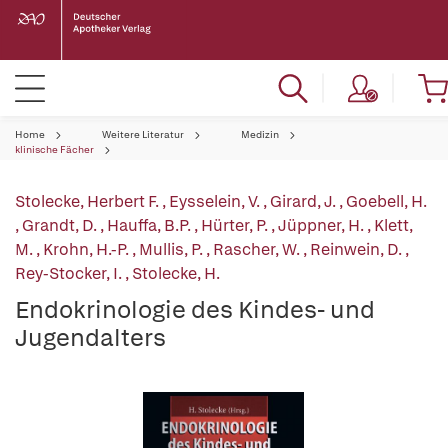
Home
Weitere Literatur
Medizin
klinische Fächer
Stolecke, Herbert F.
,
Eysselein, V.
,
Girard, J.
,
Goebell, H.
,
Grandt, D.
,
Hauffa, B.P.
,
Hürter, P.
,
Jüppner, H.
,
Klett,
M.
,
Krohn, H.-P.
,
Mullis, P.
,
Rascher, W.
,
Reinwein, D.
,
Rey-Stocker, I.
,
Stolecke, H.
Endokrinologie des Kindes- und
Jugendalters