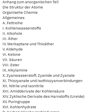
Anhang zum anorganischen Teil
Die Struktur der Atome
Organisehe Chemie
Allgemeines
A. Fettreihe
I. Kohlenwasserstoffe
II. Alkohole
III. Äther
IV. Merkaptane und Thioäther
V. Aldehyde
VI. Ketone
VII. Säuren
VIII. Ester
IX. Alkylamine
X. Zyanwasserstoff, Zyanide und Zyanate
XI. Thiozyanate und Isothiozyanverbindungen
XII. Nitrile und Isonitrile
XIII. Amidderivate der Kohlensäure
XIV. Zyklische Derivate des Harnstoffs (Ureide)
XV. Puringruppe
XVI. Kohlenhydrate